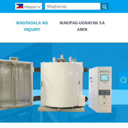

Pilipino

MAGPADALA NG
MAKIPAG-UGNAYAN SA
INQUIRY
AMIN