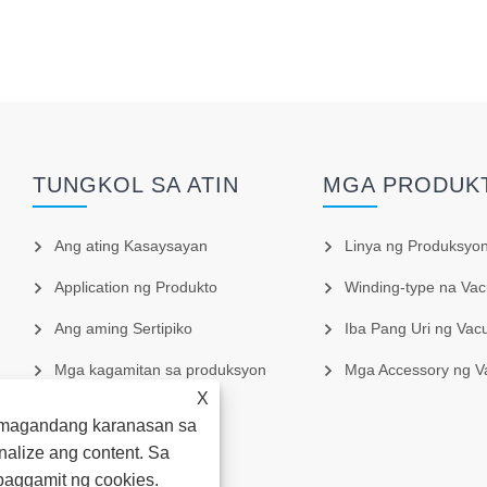
TUNGKOL SA ATIN
MGA PRODUK
Ang ating Kasaysayan
Linya ng Produksyon ng G
Application ng Produkto
Winding-type na Vacuum Coa
Ang aming Sertipiko
Iba Pang Uri ng Vacuum Co
Mga kagamitan sa produksyon
Mga Accessory ng 
X
Market ng Produksyon
s magandang karanasan sa
nalize ang content. Sa
paggamit ng cookies.