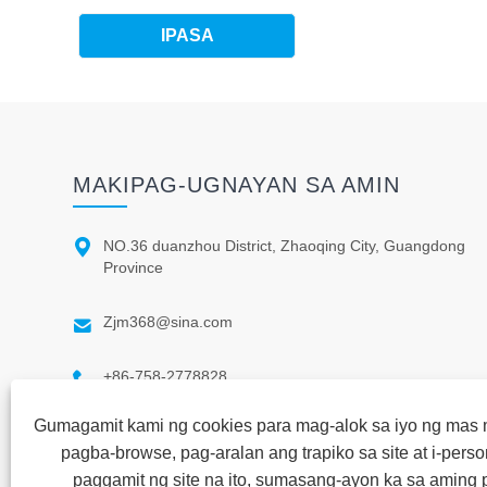
MAKIPAG-UGNAYAN SA AMIN

NO.36 duanzhou District, Zhaoqing City, Guangdong
Province

Zjm368@sina.com

+86-758-2778828
Gumagamit kami ng cookies para mag-alok sa iyo ng ma
pagba-browse, pag-aralan ang trapiko sa site at i-perso
paggamit ng site na ito, sumasang-ayon ka sa aming 