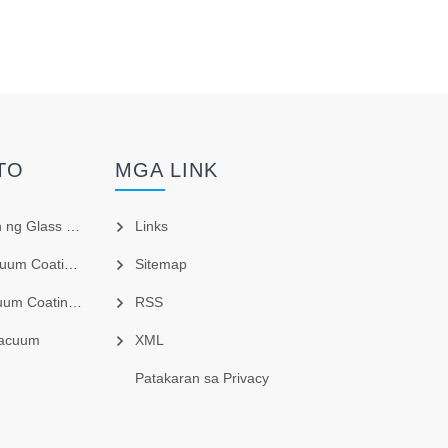
TO
MGA LINK
lass Coating
Links
ting Equipment
Sitemap
ating Machine
RSS
Vacuum
XML
Patakaran sa Privacy