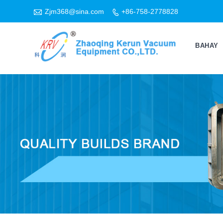

Zjm368@sina.com
+86-758-2778828

BAHAY